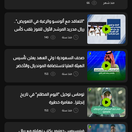
منذ شهر
66
"التعاقد مع ألونسو والرغبة في التعويض"..
ريال مدريد المرشح الأول للفوز بلقب كأس
العالم للأندية
منذ سنة
140
صحف السعودية | ولي العهد يعلن تأسيس
الهيئة العليا لاستضافة المونديال والأخضر
يستعد لكأس الخليج
منذ سنة
158
توماس توخيل "اليوم المظلم" في تاريخ
إنجلترا.. مغامرة خطيرة
منذ سنة
158
فينيسيوس جونيور يكتب نهايته مع ريال