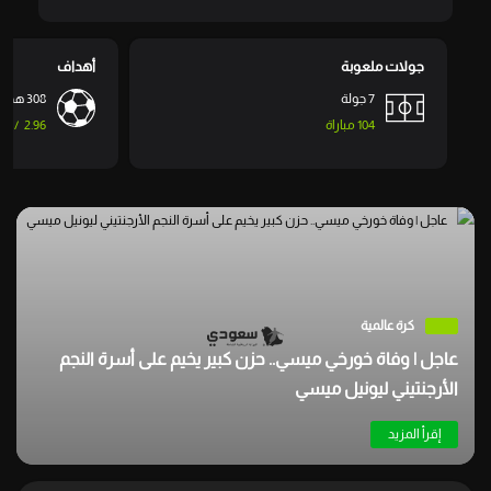
جولات ملعوبة
أهداف
7 جولة
308 هدف
104 مباراة
2.96
/
90
كرة عالمية
عاجل | وفاة خورخي ميسي.. حزن كبير يخيم على أسرة النجم
الأرجنتيني ليونيل ميسي
إقرأ المزيد