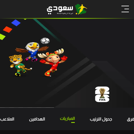
المباريات
فرق
جدول الترتيب
الهدافين
الملاعب